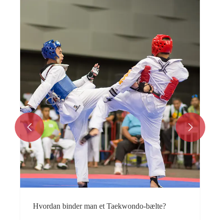
Er dine skinneben virkelig sikre under
karatetræning? — En omfattende guide til valg
og brug af karate benbeskyttere
Se mere >>

