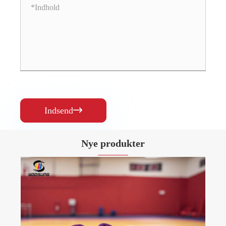
Indsend

Nye produkter
Jiu Jitsu uniform
Se mere >>