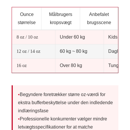
Ounce
Målbrugers
Anbefalet
størrelse
kropsvægt
brugsscene
8 oz / 10 oz
Under 60 kg
Kids & Lig
12 oz / 14 oz
60 kg ~ 80 kg
Daglig re
16 oz
Over 80 kg
Tung taske
•
Begyndere foretrækker større oz-værdi for
ekstra bufferbeskyttelse under den indledende
indlæringsfase
•
Professionelle konkurrenter vælger mindre
letvægtsspecifikationer for at matche